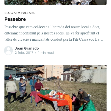
BLOG ASM PALLARS
Pessebre
Pessebre que vam col·locar a l’entrada del nostre local a Sort,
enterament construït pels nostres socis. Es va fer aprofitant el
taller de creació i manualitats conduït per la Pili Cases (de La
Roella, c/ Major 49). Cada figura es una pedra de riu pintada.
Joan Granado
2 febr. 2017
•
1 min read