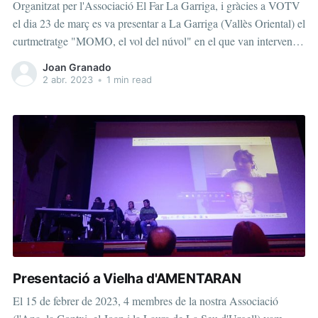
Organitzat per l'Associació El Far La Garriga, i gràcies a VOTV
el dia 23 de març es va presentar a La Garriga (Vallès Oriental) el
curtmetratge "MOMO, el vol del núvol" en el que van intervenir
al col·loqui les dos protagonistes, la nostra sòcia, la Contxi
Joan Granado
García de Marina
2 abr. 2023
•
1 min read
Presentació a Vielha d'AMENTARAN
El 15 de febrer de 2023, 4 membres de la nostra Associació