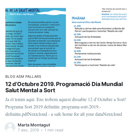
WA0012.mp4Nextcloud - a safe home for all your
dataNextcloudEmi UbachVID-20191117-
WA0013.mp4Nextcloud
BLOG ASM PALLARS
12 d’Octubre 2019. Programació Dia Mundial
Salut Mental a Sort
Ja el tenim aquí. Ens trobem aquest dissabte 12 d’Octubre a Sort!
Programa Sort 2019 definitiu: programa-sort-2019.-
definitiu.pdfNextcloud - a safe home for all your dataNextcloud
Marta Montagut
7 des. 2019
•
1 min read