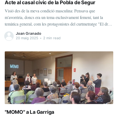
Acte al casal cívic de la Pobla de Segur
Visió des de la meva condició masculina: Pensava que
m'avorriria, doncs era un tema exclusivament femení, tant la
temàtica general, com les protagonistes del curtmetratge "El dret
a sentir", com les participants en el debat posterior... però, hi has
Joan Granado
d'anar!! em deia a mi mateix: ets membre de la Junta
20 maig 2025
•
2 min read
"MOMO" a La Garriga