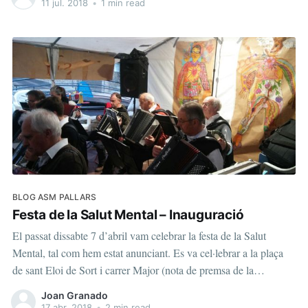
11 jul. 2018
•
1 min read
BLOG ASM PALLARS
Festa de la Salut Mental – Inauguració
El passat dissabte 7 d’abril vam celebrar la festa de la Salut
Mental, tal com hem estat anunciant. Es va cel·lebrar a la plaça
de sant Eloi de Sort i carrer Major (nota de premsa de la
Generalitat). Malgrat la pluja, encara va ser prou concurrida.
Joan Granado
Aqui teniu
17 abr. 2018
•
2 min read