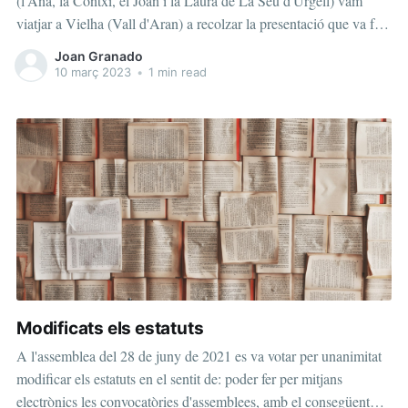
(l'Ana, la Contxi, el Joan i la Laura de La Seu d'Urgell) vam
viatjar a Vielha (Vall d'Aran) a recolzar la presentació que va fer
l'Olga Serna de l'Espai Situa't a l'Associacion Salut Mentau Aran
Joan Granado
creada fa poc
10 març 2023
•
1 min read
Modificats els estatuts
A l'assemblea del 28 de juny de 2021 es va votar per unanimitat
modificar els estatuts en el sentit de: poder fer per mitjans
electrònics les convocatòries d'assemblees, amb el consegüent