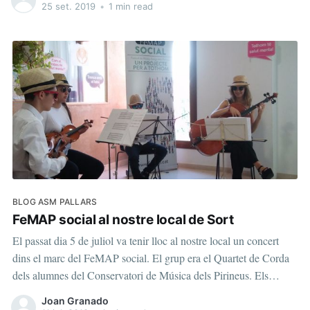
de
25 set. 2019
•
1 min read
BLOG ASM PALLARS
FeMAP social al nostre local de Sort
El passat dia 5 de juliol va tenir lloc al nostre local un concert
dins el marc del FeMAP social. El grup era el Quartet de Corda
dels alumnes del Conservatori de Música dels Pirineus. Els
components són: Abril Sànchez (violí), Martí Esquius (viola),
Joan Granado
Ariadna Guàrdia (violoncel) i Quirze Puig