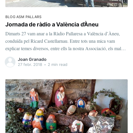
BLOG ASM PALLARS
Jornada de ràdio a València d’Àneu
Dimarts 27 vam anar a la Ràdio Pallaresa a València d’Àneu,
conduïda pel Ricard Castellarnau. Entre tots una mica vam
explicar temes diversos, entre ells la nostra Associació, els malalts
mentals, l’estigma, els seus familiars i altres temes lliures. Per a
Joan Granado
quasi tots era la primera vegada que
27 febr. 2018
•
2 min read