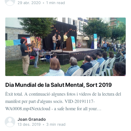
de la població per unir-se als nostres tallers us informem
29 abr. 2020
•
1 min read
Dia Mundial de la Salut Mental, Sort 2019
Èxit total. A continuació algunes fotos i videos de la lectura del
manifest per part d'alguns socis. VID-20191117-
WA0008.mp4Nextcloud - a safe home for all your
dataNextcloudAna San MartinVID-20191117-
Joan Granado
WA0009.mp4Nextcloud - a safe home for all your
13 des. 2019
•
3 min read
dataNextcloudEdu MartínVID-20191117-