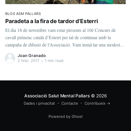
BLOG ASM PALLARS
Paradeta a la fira de tardor d’Esterri
El dia 18 de novembre vam estar presents al 10è Concurs de
cavall pirinenc català d’Esterri per tal de continuar amb la
campaña de difusió de l’Associació. Vam instal·lar una modesta
paradeta amb collars, arracades i altres obres artessanes fetes per
Joan Granado
nosaltres mateixos als tallers de ceràmica.
2 febr. 2017
•
1 min read
Associació Salut Mental Pallars
© 2026
Dades i privacitat
Contacte
Contribueix →
Powered by Ghost