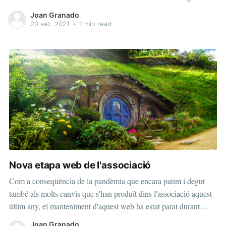
estalvi de temps i diners (fins ara s'havia de fer obligatòriament
Joan Granado
per carta)poder fer reunions telemàtiques vàlides els
20 set. 2021
•
1 min read
Nova etapa web de l'associació
Com a conseqüència de la pandèmia que encara patim i degut
també als molts canvis que s'han produït dins l'associació aquest
últim any, el manteniment d'aquest web ha estat parat durant
massa temps. Ens comprometem a escriure posts amb més
Joan Granado