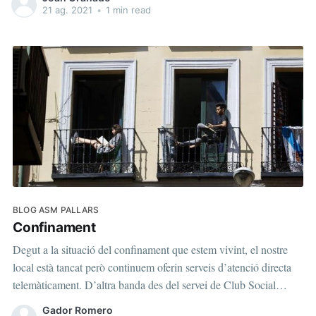
freqüència :) Tècnicament hem introduït alguns canvis
21 ag. 2021
•
1 min read
importants: hem passat de
BLOG ASM PALLARS
Confinament
Degut a la situació del confinament que estem vivint, el nostre
local està tancat però continuem oferin serveis d’atenció directa
telemàticament. D’altra banda des del servei de Club Social
oferim tallers setmanals als nostres usuaris. Donada la demanda
Gador Romero