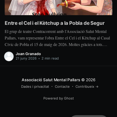
Entre el Cel i el Kètchup a la Pobla de Segur
El grup de teatre Contracorrent amb l'Associació Salut Mental
Pallars, vam representar l'obra Entre el Cel i el Kètchup al Casal
Cívic de Pobla el 15 de maig de 2026. Moltes gràcies a tots.
L'argument te a veure amb la pràctica del "bullying" i del
Joan Granado
"moving". Dirigida per la Núria
21 juny 2026
•
2 min read
Associació Salut Mental Pallars
© 2026
Dades i privacitat
Contacte
Contribueix →
Powered by Ghost